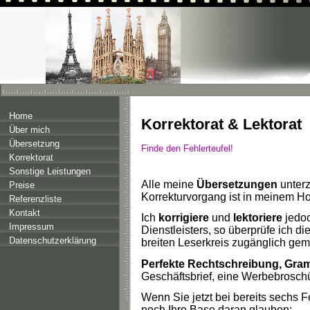
Home
Korrektorat & Lektorat
Über mich
Übersetzung
Finde den Fehlerteufel!
Korrektorat
Sonstige Leistungen
Alle
meine
Übersetzungen
unterz
Preise
Korrekturvorgang ist in meinem Hon
Referenzliste
Kontakt
Ich
korrigiere
und
lektoriere
jedoc
Impressum
Dienstleisters, so überprüfe ich
Datenschutzerklärung
breiten Leserkreis zugänglich gema
Perfekte Rechtschreibung, Gram
Geschäftsbrief, eine Werbebrosch
Wenn Sie jetzt bei bereits sechs 
noch Ihre Base daran glauben: